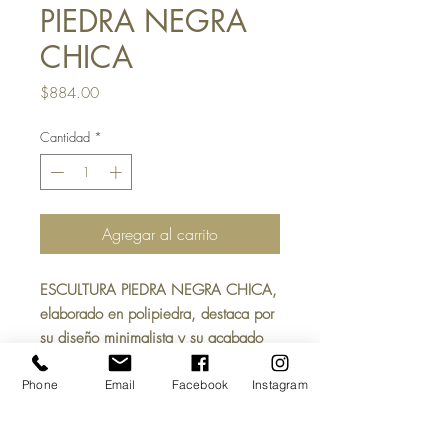
PIEDRA NEGRA
CHICA
Precio
$884.00
Cantidad
*
Agregar al carrito
ESCULTURA PIEDRA NEGRA CHICA,
elaborado en polipiedra, destaca por
su diseño minimalista y su acabado
mate. Su estilo moderno la convierte
en una pieza perfecta para decorar
Phone
Email
Facebook
Instagram
interiores, terrazas, salas, recámaras,
oficinas, etc.