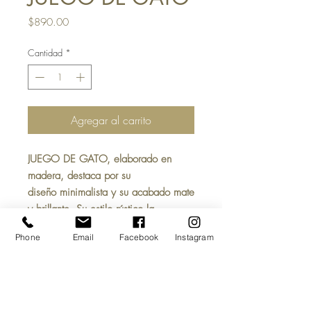
Precio
$890.00
Cantidad
*
Agregar al carrito
JUEGO DE GATO, elaborado en
madera, destaca por su
diseño minimalista y su acabado mate
y brillante. Su estilo rústico la
convierte en una pieza perfecta para
Phone
Email
Facebook
Instagram
decorar interiores, terrazas, salas,
recámaras, oficinas, etc.
MEDIDAS:
19x19x4 CM