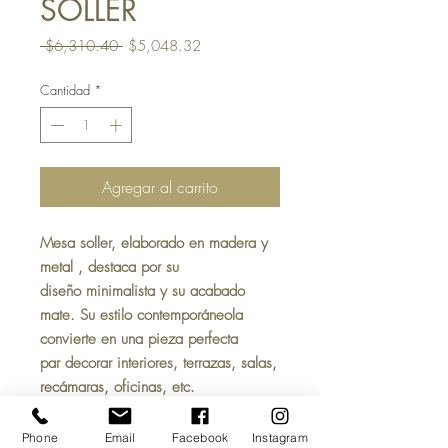
SOLLER
Precio
Precio
 $6,310.40 
$5,048.32
de
oferta
Cantidad
*
Agregar al carrito
Mesa soller
, elaborado en madera y
metal , destaca por su
diseño minimalista y su acabado
mate. Su estilo contemporáneola
convierte en una pieza perfecta
par decorar interiores, terrazas, salas,
recámaras, oficinas, etc.
MATERIAL:
Madera rosa morada con acabado
Phone
Email
Facebook
Instagram