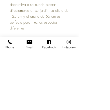
decorativa o se puede plantar
directamente en su jardín. La altura de
125 cm y el ancho de 55 cm es
perfecta para muchos espacios
diferentes.
Sin embargo, si buscas algo más
alto, siempre puedes probar nuestro .
Phone
Email
Facebook
Instagram
Características:
Color: Mezcla de Verdes y Marrones
Maceta: 17 cm de ancho y 14 cm de
alto
Tamaño aproximado: 60 cm de
ancho x 70 cm de alto