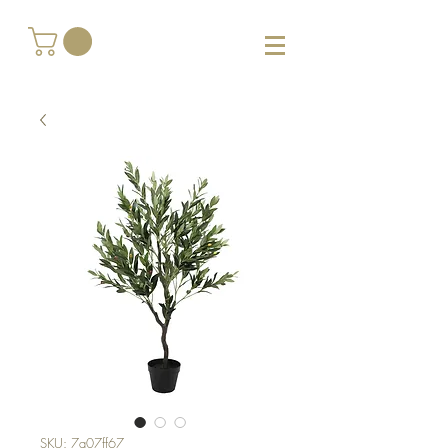
SKU: 7a07ff67