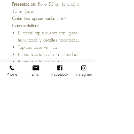
Presentación:
Rollo 53 cm (ancho) x
10 m (largo)
Cobertura aproximada:
5 m²
Características:
El papel tapiz cuenta con ligero
texturizado y detalles nacarados.
Tapices base vinílica.
Buena resistencia a la humedad.
Buena resistencia a la luz.
Repetición del patrón:
64 cm
Phone
Email
Facebook
Instagram
Tiempo estimado de entrega:
5 a 7
días hábiles, una vez acreditado tu
pago y salvo previa venta del
producto.
Antes de comprar:
Las imágenes del
sitio son meramente ilustrativas y
pueden cambiar la percepción visual
de pantalla al producto físico.
Te