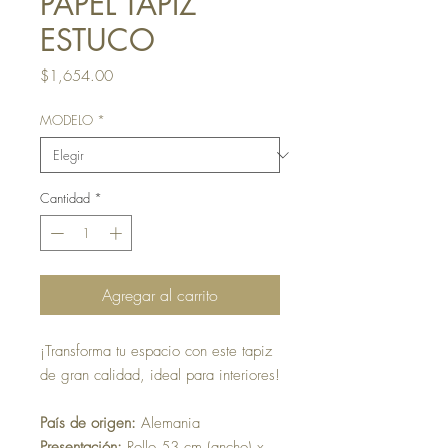
PAPEL TAPIZ
ESTUCO
Precio
$1,654.00
MODELO
*
Cantidad
*
Agregar al carrito
¡Transforma tu espacio con este tapiz
de gran calidad, ideal para interiores!
País de origen:
Alemania
Presentación:
Rollo 53 cm (ancho) x