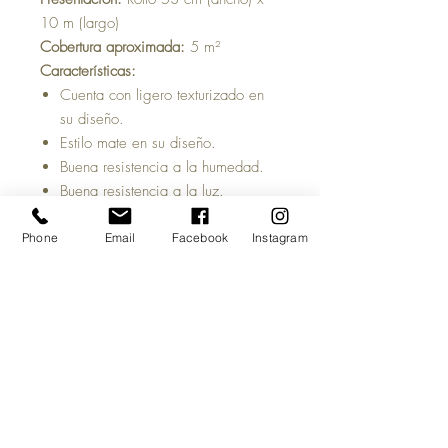
10 m (largo)
Cobertura aproximada:
5 m²
Características:
Cuenta con ligero texturizado en
su diseño.
Estilo mate en su diseño.
Buena resistencia a la humedad.
Buena resistencia a la luz.
Repetición del patrón:
0 cm
Tiempo estimado de entrega:
5 a 7
Phone
Email
Facebook
Instagram
días hábiles, una vez acreditado tu
pago y salvo previa venta del
producto.
Antes de comprar:
Las imágenes del
sitio son meramente ilustrativas y
pueden cambiar la percepción visual
de pantalla al producto físico.
Te