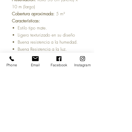
10 m (largo)
Cobertura aproximada:
5 m²
Características:
Estilo tipo mate.
Ligero texturizado en su diseño
Buena resistencia a la humedad.
Buena Resistencia a la luz.
Repetición del patrón:
64/32 cm
Tiempo estimado de entrega:
5 a 7
Phone
Email
Facebook
Instagram
días hábiles, una vez acreditado tu
pago y salvo previa venta del
producto.
Antes de comprar:
Las imágenes del
sitio son meramente ilustrativas y
pueden cambiar la percepción visual
de pantalla al producto físico.
Te
recomendamos confirmar existencias