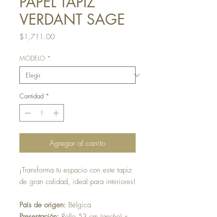
PAPEL TAPIZ
VERDANT SAGE
Precio
$1,711.00
MODELO
*
Cantidad
*
Agregar al carrito
¡Transforma tu espacio con este tapiz
de gran calidad, ideal para interiores!
País de origen:
Bélgica
Presentación:
Rollo 53 cm (ancho) x