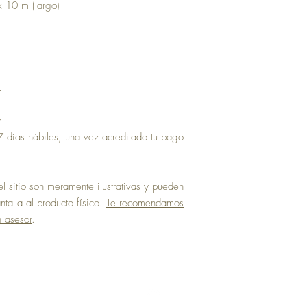
x 10 m (largo)
.
m
 días hábiles, una vez acreditado tu pago
 sitio son meramente ilustrativas y pueden
talla al producto físico.
Te recomendamos
n asesor
.
Top