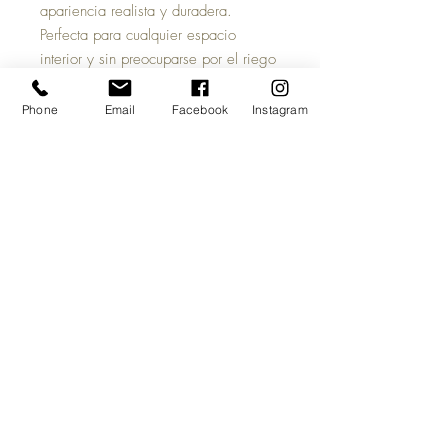
apariencia realista y duradera.
Perfecta para cualquier espacio
interior y sin preocuparse por el riego
o la luz del sol.
Flower Branch/ Blanca
Phone
Email
Facebook
Instagram
Elaborada en plástico y alambre
multicolor con aspecto fresco.
Material: Plastico
Dimensiones: 74cm
Evitar el uso/contacto con productos
químicos y solventes. La exposición
prolongada al sol puede provocar
daños en el color o superficie.
Top