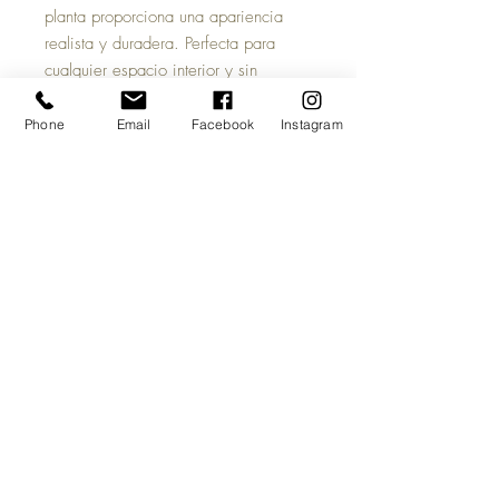
planta proporciona una apariencia
realista y duradera. Perfecta para
cualquier espacio interior y sin
preocuparse por el riego o la luz del
sol.
Phone
Email
Facebook
Instagram
Elaborada en plástico y alambre
multicolor con aspecto fresco.
Material: Plastico
Dimensiones: 80cm
Evitar el uso/contacto con productos
químicos y solventes. La exposición
prolongada al sol puede provocar
daños en el color o superficie.