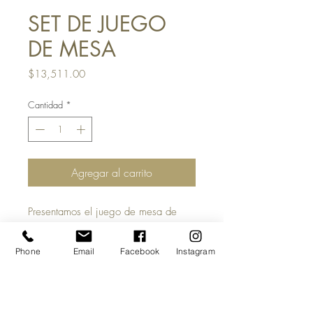
SET DE JUEGO
DE MESA
Precio
$13,511.00
Cantidad
*
Agregar al carrito
Presentamos el juego de mesa de
centro Koper, un complemento
impresionante para cualquier espacio
Phone
Email
Facebook
Instagram
residencial o de hostelería moderno.
Fabricado con una elegante estructura
de acero y estantes de mármol, este
juego irradia elegancia y