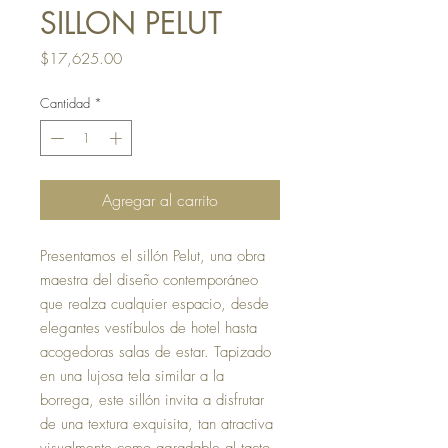
SILLON PELUT
Precio
$17,625.00
Cantidad
*
Agregar al carrito
Presentamos el sillón Pelut, una obra
maestra del diseño contemporáneo
que realza cualquier espacio, desde
elegantes vestíbulos de hotel hasta
acogedoras salas de estar. Tapizado
en una lujosa tela similar a la
borrega, este sillón invita a disfrutar
de una textura exquisita, tan atractiva
visualmente como agradable al tacto.