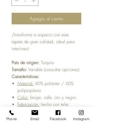
Agregar al carrito
¡Transforma tu espacio con este
tapete de gran calidad, ideal para
interiores!
País de origen:
Turquía
Tamaño:
Variable (consultar opciones)
Características:
Material:
40% poliéster / 60%
polipropileno
Color:
beige, café, oro y negro.
Fabricación:
hecho con telar
mecánico
Ligero detalle nacarado
Phone
Email
Facebook
Instagram
Resistente al uso diario