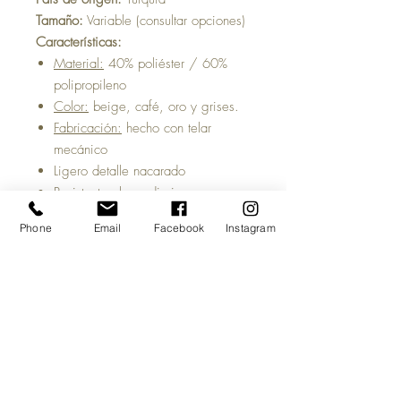
Tamaño:
Variable (consultar opciones)
Características:
Material:
40% poliéster / 60%
polipropileno
Color:
beige, café, oro y grises.
Fabricación:
hecho con telar
mecánico
Ligero detalle nacarado
Resistente al uso diario
¡Fácil de limpiar y mantener!
Phone
Email
Facebook
Instagram
Tiempo estimado de entrega:
5 a 7
días hábiles, una vez acreditado tu
pago y salvo previa venta del
producto.
Antes de comprar:
Las imágenes del
sitio son meramente ilustrativas y
pueden cambiar la percepción visual