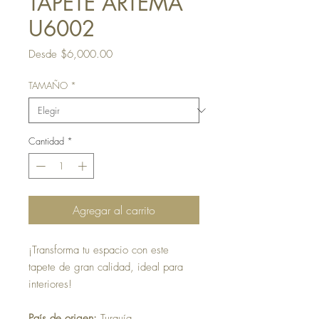
TAPETE ARTEMA
U6002
Precio
Desde
$6,000.00
de
oferta
TAMAÑO
*
Cantidad
*
Agregar al carrito
¡Transforma tu espacio con este
tapete de gran calidad, ideal para
interiores!
País de origen:
Turquía