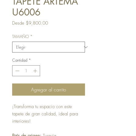
TAPETE ARTEMA
U6006
Precio
Desde
$9,800.00
de
oferta
TAMAÑO
*
Cantidad
*
Agregar al carrito
¡Transforma tu espacio con este
tapete de gran calidad, ideal para
interiores!
País de origen:
Turquía