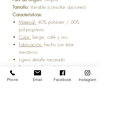
Tamaño:
Variable (consultar opciones)
Características:
Material:
40% poliéster / 60%
polipropileno
Color:
beige, café y oro.
Fabricación:
hecho con telar
mecánico
Ligero detalle nacarado
Resistente al uso diario
¡Fácil de limpiar y mantener!
Phone
Email
Facebook
Instagram
Tiempo estimado de entrega:
5 a 7
días hábiles, una vez acreditado tu
pago y salvo previa venta del
producto.
Antes de comprar:
Las imágenes del
sitio son meramente ilustrativas y
pueden cambiar la percepción visual