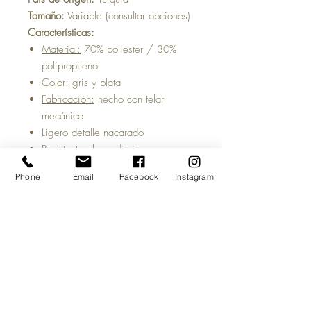
Tamaño:
Variable (consultar opciones)
Características:
Material:
70% poliéster / 30%
polipropileno
Color:
gris y plata
Fabricación:
hecho con telar
mecánico
Ligero detalle nacarado
Resistente al uso diario
¡Fácil de limpiar y mantener!
Phone
Email
Facebook
Instagram
Tiempo estimado de entrega:
5 a 7
días hábiles, una vez acreditado tu
pago y salvo previa venta del
producto.
Antes de comprar:
Las imágenes del
sitio son meramente ilustrativas y
pueden cambiar la percepción visual