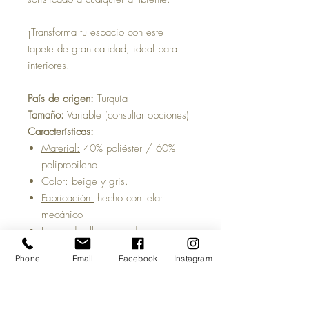
¡Transforma tu espacio con este
tapete de gran calidad, ideal para
interiores!
País de origen:
Turquía
Tamaño:
Variable (consultar opciones)
Características:
Material:
40% poliéster / 60%
polipropileno
Color:
beige y gris.
Fabricación:
hecho con telar
mecánico
Ligero detalle nacarado
Resistente al uso diario
Phone
Email
Facebook
Instagram
¡Fácil de limpiar y mantener!
Tiempo estimado de entrega:
5 a 7
días hábiles, una vez acreditado tu