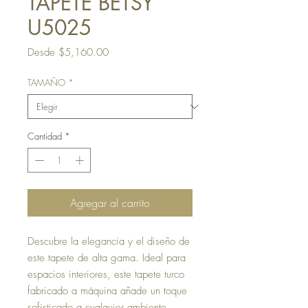
TAPETE BETSY
U5025
Precio
Desde
$5,160.00
de
oferta
TAMAÑO
*
Cantidad
*
Agregar al carrito
Descubre la elegancia y el diseño de
este tapete de alta gama. Ideal para
espacios interiores, este tapete turco
fabricado a máquina añade un toque
sofisticado a cualquier ambiente.