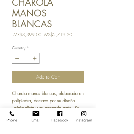
CHAROLA
MANOS
BLANCAS
Regular
Sale
 MX$3,399.00 
MX$2,719.20
Price
Price
Quantity
*
Add to Cart
Charola manos blancas
, elaborado en
polipiedra
, destaca por su diseño
minimalista y su acabado mate. Su
estilo ecléctico
la convierte en una
Phone
Email
Facebook
Instagram
pieza perfecta para decorar
interiores, terrazas, salas, recámaras,