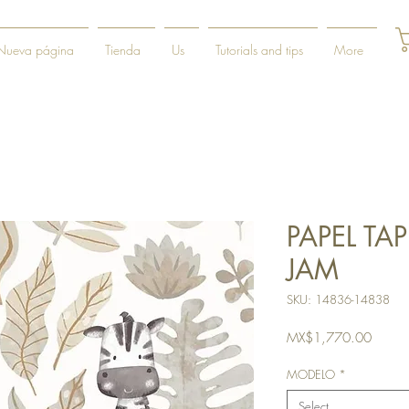
Nueva página
Tienda
Us
Tutorials and tips
More
PAPEL TA
JAM
SKU: 14836-14838
Price
MX$1,770.00
MODELO
*
Select