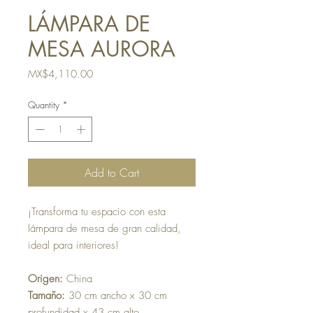
LÁMPARA DE
MESA AURORA
Price
MX$4,110.00
Quantity
*
Add to Cart
¡Transforma tu espacio con esta
lámpara de mesa de gran calidad,
ideal para interiores!
Origen:
China
Tamaño:
30 cm ancho x 30 cm
profundidad x 43 cm alto