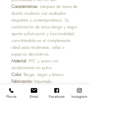
Características:
Lámpara de mesa de
diseño moderno con acabados
elegantes y contemporáneos. Su
combinación de tonos beige y negro
aporta sofisticación y funcionalidad,
convirtiéndola en el complemento
ideal para recámaras, salas o
espacios decorativos.
Material:
PVC y acero con
recubrimiento en polvo
Color:
Beige, negro y blanco
Fabricación:
Importado
Peso:
1 kg aprox.
Requiere ensamblaje:
Sí
Phone
Email
Facebook
Instagram
Tipo de envío:
Suelo
Tiempo estimado de entrega
:
Aproximadamente 2 semanas, una