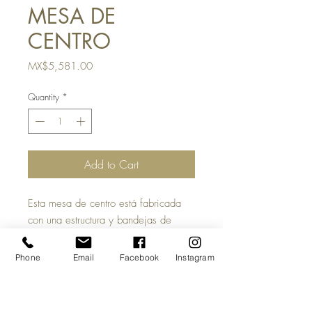
MESA DE
CENTRO
Price
MX$5,581.00
Quantity
*
Add to Cart
Esta mesa de centro está fabricada
con una estructura y bandejas de
acero con recubrimiento en polvo.
Esta mesa original se adapta a
Phone
Email
Facebook
Instagram
cualquier espacio, ya sea de estilo
bohemio chic o industrial moderno.