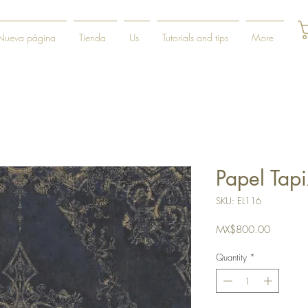
Nueva página
Tienda
Us
Tutorials and tips
More
Papel Tap
SKU: EL116
Price
MX$800.00
Quantity
*