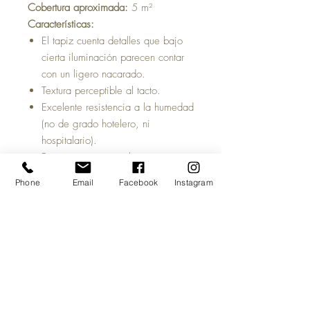
Cobertura aproximada:
5 m²
Características:
El tapiz cuenta detalles que bajo
cierta iluminación parecen contar
con un ligero nacarado.
Textura perceptible al tacto.
Excelente resistencia a la humedad
(no de grado hotelero, ni
hospitalario).
Buena resistencia a luz.
Repetición del patrón:
0 cm
Phone
Email
Facebook
Instagram
Tiempo estimado de entrega:
5 a 7
días hábiles, una vez acreditado tu
pago y salvo previa venta del
producto.
Antes de comprar:
Las imágenes del
sitio son meramente ilustrativas y
pueden cambiar la percepción visual