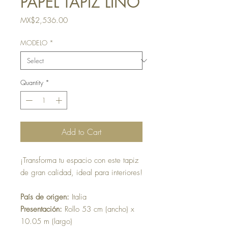
PAPEL TAPIZ LINO
Price
MX$2,536.00
MODELO
*
Quantity
*
Add to Cart
¡Transforma tu espacio con este tapiz
de gran calidad, ideal para interiores!
País de origen:
Italia
Presentación:
Rollo 53 cm (ancho) x
10.05 m (largo)