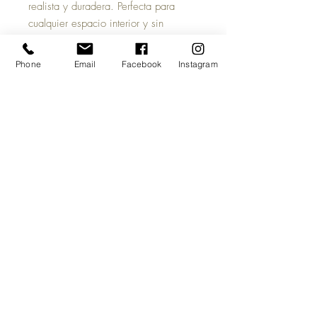
realista y duradera. Perfecta para
cualquier espacio interior y sin
preocuparse por el riego o la luz del
sol.
Phone
Email
Facebook
Instagram
Elaborada en plástico y alambre
multicolor con aspecto fresco.
Material: Plastico
Dimensiones: 220cm
Evitar el uso/contacto con productos
químicos y solventes. La exposición
prolongada al sol puede provocar
daños en el color o superficie.
Top