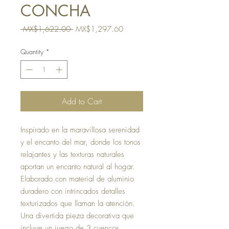
CONCHA
Regular
Sale
 MX$1,622.00 
MX$1,297.60
Price
Price
Quantity
*
Add to Cart
Inspirado en la maravillosa serenidad
y el encanto del mar, donde los tonos
relajantes y las texturas naturales
aportan un encanto natural al hogar.
Elaborado con material de aluminio
duradero con intrincados detalles
texturizados que llaman la atención.
Una divertida pieza decorativa que
incluye un juego de 3 cuencos