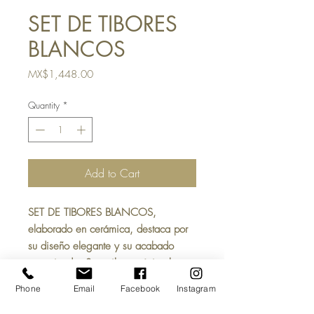
SET DE TIBORES
BLANCOS
Price
MX$1,448.00
Quantity
*
Add to Cart
SET DE TIBORES BLANCOS,
elaborado en
cerámica
, destaca por
su diseño elegante y su acabado
texturizado. Su estilo
románico
la
convierte en una pieza perfecta para
Phone
Email
Facebook
Instagram
decorar interiores, terrazas, salas,
recámaras, oficinas, etc.