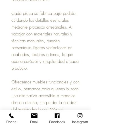
Cada pieza se fabrica bajo pedido,
cuidando los detalles esenciales
mediante procesos artesanales. Al
trabajar con materiales naturales y
técnicas manuales, pueden
presentarse ligeras variaciones en
acabados, texturas o tonos, lo que
aporta carácter y singularidad a cada
producto.
Ofrecemos muebles funcionales y con
estilo, pensados para quienes buscan
una alternativa accesible a modelos
de alto diseño, sin perder la calidez
del trabajo hecho en México.
Phone
Email
Facebook
Instagram
Las imágenes mostradas en esta