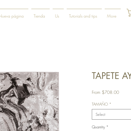
Nueva página
Tienda
Us
Tutorials and tips
More
TAPETE A
Sale
From
$708.00
Price
TAMAÑO
*
Select
Quantity
*