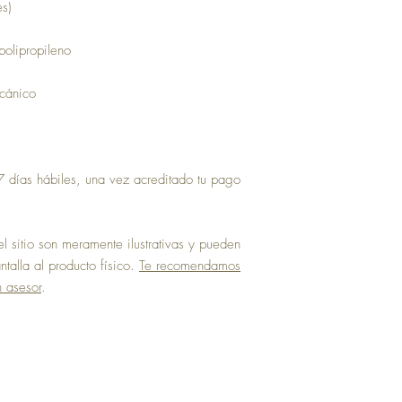
es)
polipropileno
ecánico
 días hábiles, una vez acreditado tu pago
 sitio son meramente ilustrativas y pueden
talla al producto físico.
Te recomendamos
n asesor
.
Top