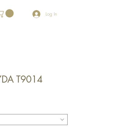
Log In
YDA T9014