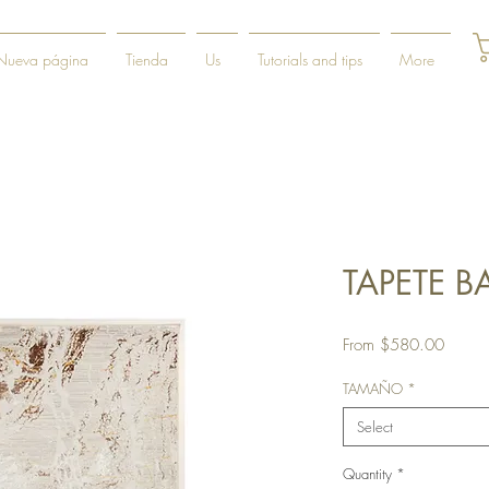
Nueva página
Tienda
Us
Tutorials and tips
More
TAPETE B
Sale
From
$580.00
Price
TAMAÑO
*
Select
Quantity
*