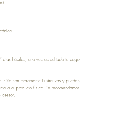
es)
ecánico
 días hábiles, una vez acreditado tu pago
 sitio son meramente ilustrativas y pueden
talla al producto físico.
Te recomendamos
n asesor
.
Top