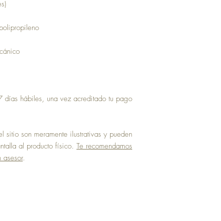
es)
polipropileno
ecánico
 días hábiles, una vez acreditado tu pago
 sitio son meramente ilustrativas y pueden
talla al producto físico.
Te recomendamos
n asesor
.
Top