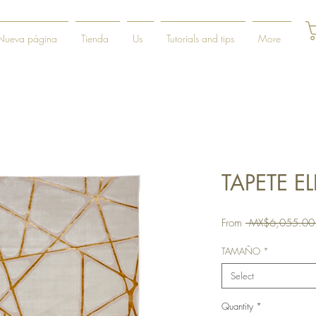
Nueva página
Tienda
Us
Tutorials and tips
More
TAPETE EL
From
 MX$6,055.00
TAMAÑO
*
Select
Quantity
*