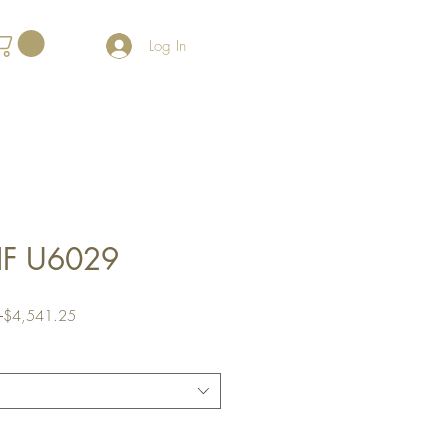
Log In
IF U6029
Regular
Sale
 
$4,541.25
Price
Price