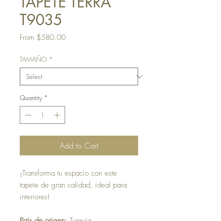
TAPETE TERRA
T9035
Sale
From
$580.00
Price
TAMAÑO
*
Quantity
*
Add to Cart
¡Transforma tu espacio con este
tapete de gran calidad, ideal para
interiores!
País de origen:
Turquía