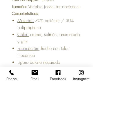
Tamaño:
Variable (consultar opciones)
Características:
Material:
70% poliéster / 30%
polipropileno
Color:
crema, salmón, anaranjado
y gris
Fabricación:
hecho con telar
mecánico
Ligero detalle nacarado
Resistente al uso diario
¡Fácil de limpiar y mantener!
Phone
Email
Facebook
Instagram
Tiempo estimado de entrega:
5 a 7
días hábiles, una vez acreditado tu
pago y salvo previa venta del
producto.
Antes de comprar:
Las imágenes del
sitio son meramente ilustrativas y